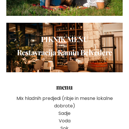
PIKNIK MENU
Restavracija Kamin Belvedere
menu
Mix hladnih predjedi (ribje in mesne lokalne
dobrote)
Sadje
Voda
Sok