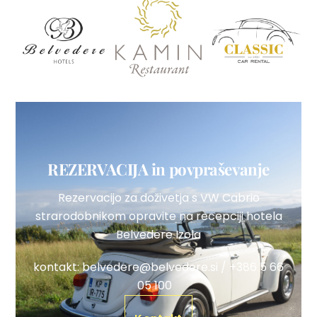
REZERVACIJA in povpraševanje
Rezervacijo za doživetja s VW Cabrio
strarodobnikom opravite na recepciji hotela
Belvedere Izola
kontakt: belvedere@belvedere.si /
+386 5 66
05 100