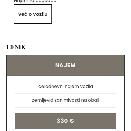
Najemna pogodba
Več o vozilu
CENIK
NAJEM
celodnevni najem vozila
zemljevid zanimivosti na obali
330 €