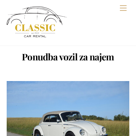
Skip
Men
to
content
Ponudba vozil za najem